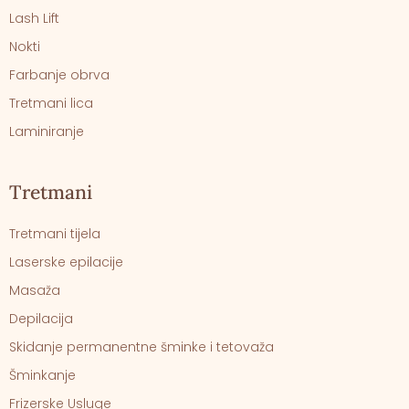
Lash Lift
Nokti
Farbanje obrva
Tretmani lica
Laminiranje
Tretmani
Tretmani tijela
Laserske epilacije
Masaža
Depilacija
Skidanje permanentne šminke i tetovaža
Šminkanje
Frizerske Usluge