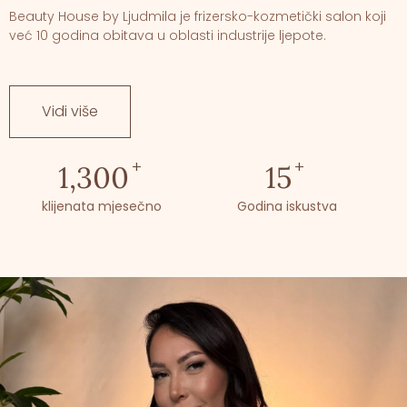
Beauty House by Ljudmila je frizersko-kozmetički salon koji
već 10 godina obitava u oblasti industrije ljepote.
Vidi više
+
+
1,300
15
klijenata mjesečno
Godina iskustva