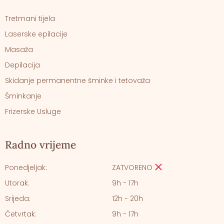
Tretmani tijela
Laserske epilacije
Masaža
Depilacija
Skidanje permanentne šminke i tetovaža
Šminkanje
Frizerske Usluge
Radno vrijeme
Ponedjeljak:
ZATVORENO
Utorak:
9h - 17h
Srijeda:
12h - 20h
Četvrtak:
9h - 17h