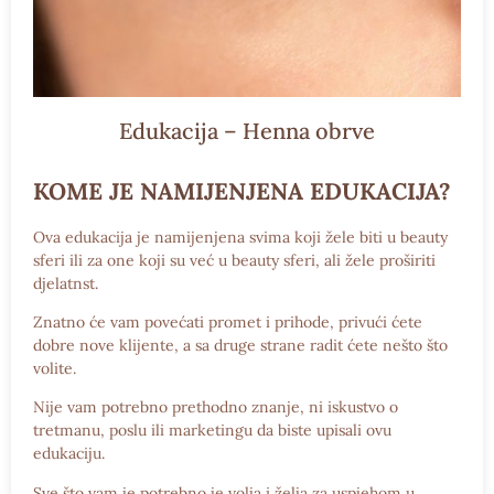
Edukacija – Henna obrve
KOME JE NAMIJENJENA EDUKACIJA?
Ova edukacija je namijenjena svima koji žele biti u beauty
sferi ili za one koji su već u beauty sferi, ali žele proširiti
djelatnst.
Znatno će vam povećati promet i prihode, privući ćete
dobre nove klijente, a sa druge strane radit ćete nešto što
volite.
Nije vam potrebno prethodno znanje, ni iskustvo o
tretmanu, poslu ili marketingu da biste upisali ovu
edukaciju.
Sve što vam je potrebno je
volja i želja za uspjehom
u