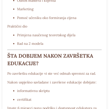
Odnos mastera i klijenta
Marketing
Pomoć učeniku oko formiranja cijena
Praktični dio
Primjena naučenog teoretskog dijela
Rad na 2 modela
ŠTA DOBIJEM NAKON ZAVRŠETKA
EDUKACIJE?
Po završetku edukacije vi ste već odmah
spremni za rad.
Nakon uspješno savladane i završene edukacije dobijate:
informativnu skriptu
certifikat
Imate
6 mjeseci punu podršku i dostupnost edukatora
za