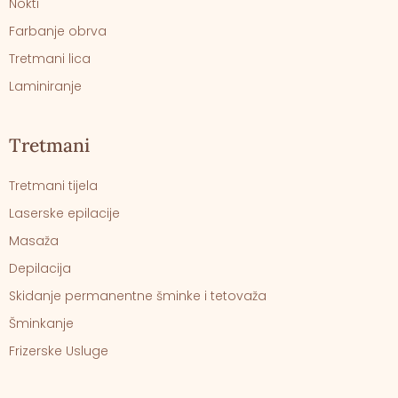
Nokti
Farbanje obrva
Tretmani lica
Laminiranje
Tretmani
Tretmani tijela
Laserske epilacije
Masaža
Depilacija
Skidanje permanentne šminke i tetovaža
Šminkanje
Frizerske Usluge