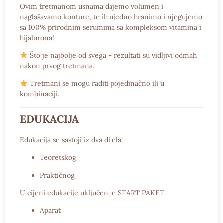
Ovim tretmanom usnama dajemo volumen i
naglašavamo konture, te ih ujedno hranimo i njegujemo
sa 100% prirodnim serumima sa kompleksom vitamina i
hijalurona!
Što je najbolje od svega – rezultati su vidljivi odmah
nakon prvog tretmana.
Tretmani se mogu raditi pojedinačno ili u
kombinaciji.
EDUKACIJA
Edukacija se sastoji iz dva dijela:
Teoretskog
Praktičnog
U cijeni edukacije uključen je
START PAKET:
Aparat