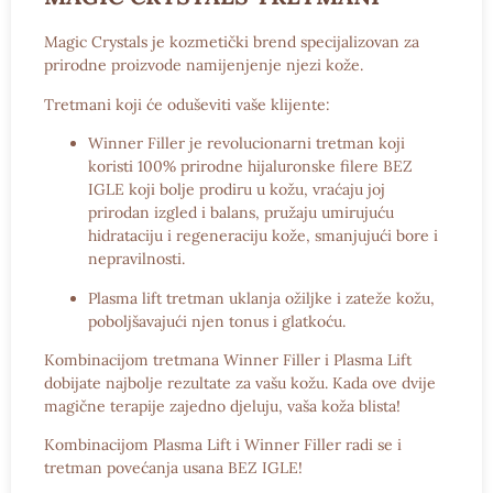
Magic Crystals
je kozmetički brend specijalizovan za
prirodne proizvode namijenjenje njezi kože.
Tretmani koji će oduševiti vaše klijente:
Winner Filler
je revolucionarni tretman koji
koristi 100% prirodne hijaluronske filere BEZ
IGLE koji bolje prodiru u kožu, vraćaju joj
prirodan izgled i balans, pružaju umirujuću
hidrataciju i regeneraciju kože, smanjujući bore i
nepravilnosti.
Plasma lift
tretman uklanja ožiljke i zateže kožu,
poboljšavajući njen tonus i glatkoću.
Kombinacijom tretmana
Winner Filler
i
Plasma Lift
dobijate najbolje rezultate za vašu kožu. Kada ove dvije
magične terapije zajedno djeluju, vaša koža blista!
Kombinacijom
Plasma Lift
i
Winner Filler
radi se i
tretman povećanja usana BEZ IGLE!