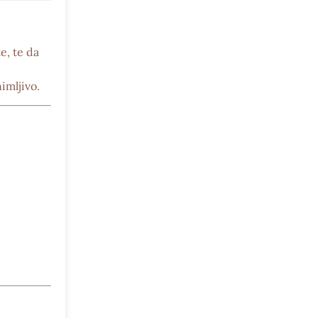
te
, te da
imljivo.