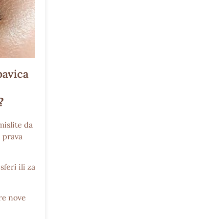
pavica
?
mislite da
e prava
feri ili za
re nove