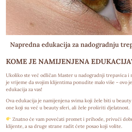
Napredna edukacija za nadogradnju tre
KOME JE NAMIJENJENA EDUKACIJA
Ukoliko ste već odličan
Master u nadogradnji trepavica
i 
je vrijeme da svojim klijentima ponudite malo više – ovo j
edukacija za vas!
Ova edukacija je namijenjena svima koji žele biti u beauty s
one koji su već u beauty sferi, ali žele proširiti djelatnost.
Znatno će vam povećati promet i prihode, privući dob
klijente, a sa druge strane radit ćete posao koji volite.