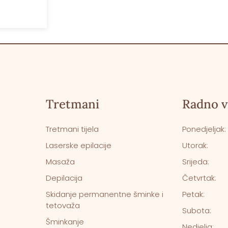
Tretmani
Radno v
Tretmani tijela
Ponedjeljak:
Laserske epilacije
Utorak:
Masaža
Srijeda:
Depilacija
Četvrtak:
Skidanje permanentne šminke i
Petak:
tetovaža
Subota:
Šminkanje
Nedjelja: