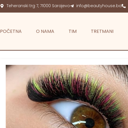
Teheranski trg 7, 71000 Sarajevo
info@beautyhouse.ba
POČETNA
O NAMA
TIM
TRETMANI