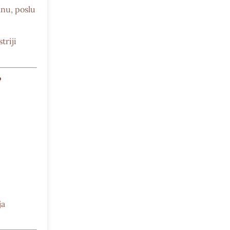
anu, poslu
triji
?
ja