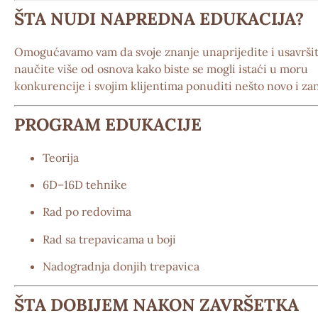
ŠTA NUDI NAPREDNA EDUKACIJA?
Omogućavamo vam da svoje znanje
unaprijedite i usavrši
naučite više od osnova kako biste se mogli istaći u moru
konkurencije i svojim klijentima ponuditi nešto novo i zan
PROGRAM EDUKACIJE
Teorija
6D–16D tehnike
Rad po redovima
Rad sa trepavicama u boji
Nadogradnja donjih trepavica
ŠTA DOBIJEM NAKON ZAVRŠETKA