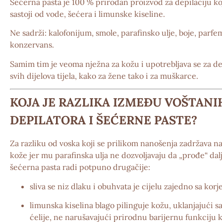
Šećerna pasta je
100 % prirodan proizvod za depilaciju
ko
sastoji od vode, šećera i limunske kiseline.
Ne sadrži:
kalofonijum, smole, parafinsko ulje, boje, parfe
konzervans.
Samim tim je
veoma nježna za kožu
i upotrebljava se za de
svih dijelova tijela, kako za žene tako i za muškarce.
KOJA JE RAZLIKA IZMEĐU VOŠTANI
DEPILATORA I ŠEĆERNE PASTE?
Za razliku od voska koji se prilikom nanošenja zadržava na
kože jer mu parafinska ulja ne dozvoljavaju da „prođe“ dalj
šećerna pasta radi potpuno drugačije:
sliva se niz dlaku i obuhvata je cijelu zajedno sa kor
limunska kiselina
blago pilinguje kožu, uklanjajući 
ćelije, ne narušavajući prirodnu barijernu funkciju 