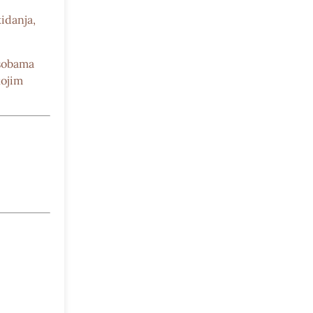
idanja,
sobama
kojim