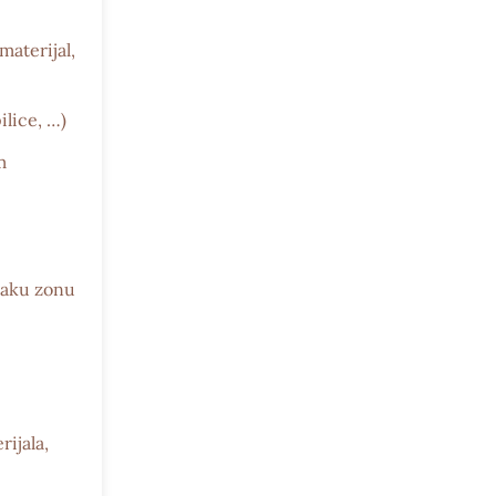
materijal,
ilice, …)
m
vaku zonu
ijala,