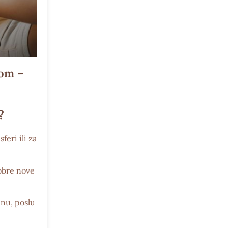
tom –
?
feri ili za
obre nove
anu, poslu