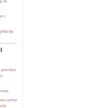
ji se
me i
pilaciju
H
 površini
e,
jenom
samo mrtve
kože