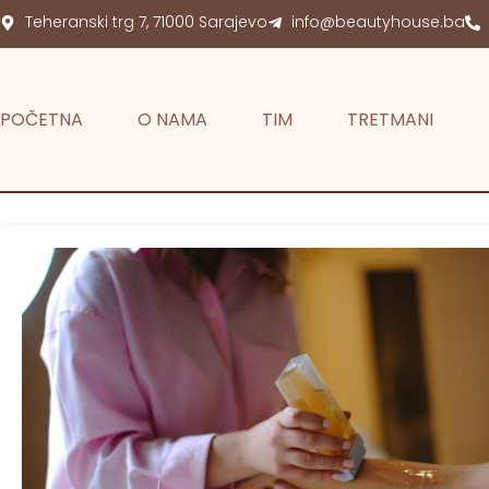
Teheranski trg 7, 71000 Sarajevo
info@beautyhouse.ba
POČETNA
O NAMA
TIM
TRETMANI