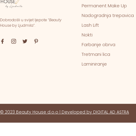
Permanent Make Up
Nadogradnja trepavica
Dobrodošli u svijet ljepote “
Beauty
Lash Lift
House
by Ljudmila”.
Nokti
Farbanje obrva
Tretmani lica
Laminiranje
© 2023 Beauty House d.o.o l Developed by DIGITAL AD ASTRA