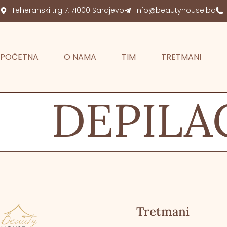
Teheranski trg 7, 71000 Sarajevo
info@beautyhouse.ba
POČETNA
O NAMA
TIM
TRETMANI
DEPILA
Tretmani