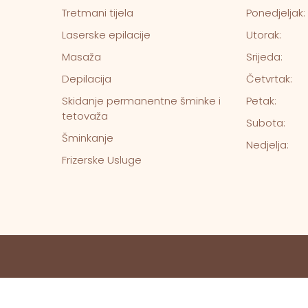
Tretmani tijela
Ponedjeljak:
Laserske epilacije
Utorak:
Masaža
Srijeda:
Depilacija
Četvrtak:
Skidanje permanentne šminke i
Petak:
tetovaža
Subota:
Šminkanje
Nedjelja:
Frizerske Usluge