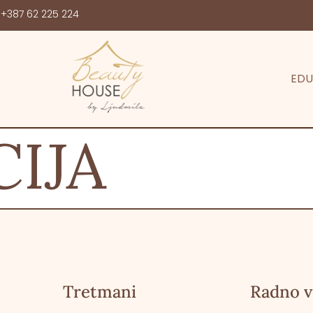
+387 62 225 224
EDU
CIJA
Tretmani
Radno v